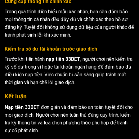
Cung cấp thông tin chính xác
Trong quá trình điền biểu mẫu xác nhận, bạn cần đảm bảo
mọi thông tin cá nhân đều đầy đủ và chính xác theo hồ sơ
đăng ký. Tuyệt đối không sử dụng dữ liệu của người khác để
tránh phát sinh lỗi khi xác minh.
Kiểm tra số dư tài khoản trước giao dịch
Trước khi tiến hành
nạp tiền 33BET
, người chơi nên kiểm tra
kỹ số dư trong ví hoặc tài khoản ngân hàng để đảm bảo đủ
điều kiện nạp tiền. Việc chuẩn bị sẵn sàng giúp tránh mất
thời gian và hạn chế lỗi giao dịch.
Kết luận
Nạp tiền 33BET
đơn giản và đảm bảo an toàn tuyệt đối cho
mọi giao dịch. Người chơi nên tuân thủ đúng quy trình, kiểm
tra kỹ thông tin và lựa chọn phương thức phù hợp để tránh
sự cố phát sinh.