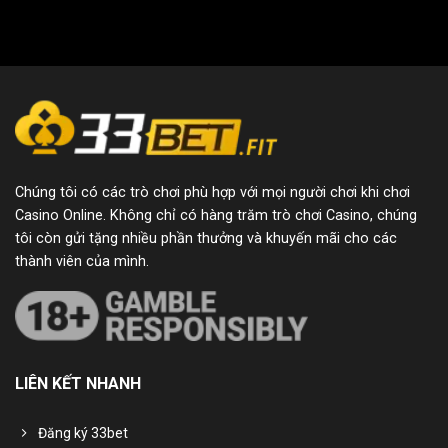
Chúng tôi có các trò chơi phù hợp với mọi người chơi khi chơi
Casino Online. Không chỉ có hàng trăm trò chơi Casino, chúng
tôi còn gửi tặng nhiều phần thưởng và khuyến mãi cho các
thành viên của mình.
LIÊN KẾT NHANH
Đăng ký 33bet