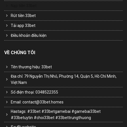
Nạp tiền 33bet
Rút tiền 33bet
Tải app 33bet
Điều khoản điều kiện
VỀ CHÚNG TÔI
Tên thương hiệu: 33bet
Địa chỉ: 79 Nguyễn Thị Nhỏ, Phường 14, Quận 5, Hồ Chí Minh,
Việt Nam
Số điện thoại: 0348522355
Email:
contact@33bet.homes
Hastags: #33bet #33betgamebai #gamebai33bet
#33betuytin #choi33bet #33bettrungthuong
Sơ đồ website