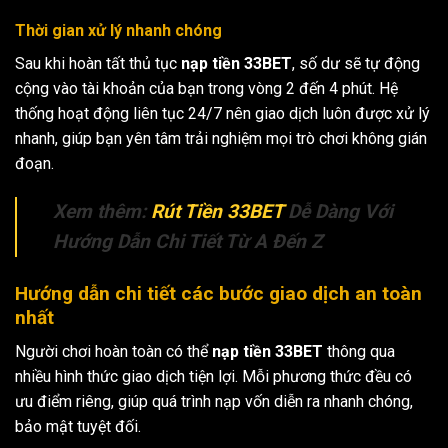
Thời gian xử lý nhanh chóng
Sau khi hoàn tất thủ tục
nạp tiền 33BET
, số dư sẽ tự động
cộng vào tài khoản của bạn trong vòng 2 đến 4 phút. Hệ
thống hoạt động liên tục 24/7 nên giao dịch luôn được xử lý
nhanh, giúp bạn yên tâm trải nghiệm mọi trò chơi không gián
đoạn.
Xem thêm:
Rút Tiền 33BET
Dễ Dàng Với
Hướng Dẫn Chi Tiết Từ A Đến Z
Hướng dẫn chi tiết các bước giao dịch an toàn
nhất
Người chơi hoàn toàn có thể
nạp tiền 33BET
thông qua
nhiều hình thức giao dịch tiện lợi. Mỗi phương thức đều có
ưu điểm riêng, giúp quá trình nạp vốn diễn ra nhanh chóng,
bảo mật tuyệt đối.