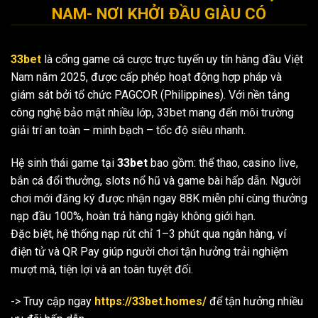
NAM- NƠI KHỞI ĐẦU GIÀU CÓ
33bet
là cổng game cá cược trực tuyến uy tín hàng đầu Việt
Nam năm 2025, được cấp phép hoạt động hợp pháp và
giám sát bởi tổ chức PAGCOR (Philippines). Với nền tảng
công nghệ bảo mật nhiều lớp, 33bet mang đến môi trường
giải trí an toàn – minh bạch – tốc độ siêu nhanh.
Hệ sinh thái game tại
33bet
bao gồm: thể thao, casino live,
bắn cá đổi thưởng, slots nổ hũ và game bài hấp dẫn. Người
chơi mới đăng ký được nhận ngay 88K miễn phí cùng thưởng
nạp đầu 100%, hoàn trả hàng ngày không giới hạn.
Đặc biệt, hệ thống nạp rút chỉ 1–3 phút qua ngân hàng, ví
điện tử và QR Pay giúp người chơi tận hưởng trải nghiệm
mượt mà, tiện lợi và an toàn tuyệt đối.
-> Truy cập ngay
https://33bet.homes/
để tận hưởng nhiều