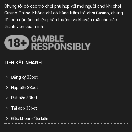
Chúng tôi có các trò chơi phù hợp với mọi người chơi khi chơi
Casino Online. Không chỉ có hàng trăm trò chơi Casino, chúng
tôi còn gửi tặng nhiều phần thưởng và khuyến mãi cho các
thành viên của mình.
LIÊN KẾT NHANH
Đăng ký 33bet
Nạp tiền 33bet
Rút tiền 33bet
Tải app 33bet
Điều khoản điều kiện