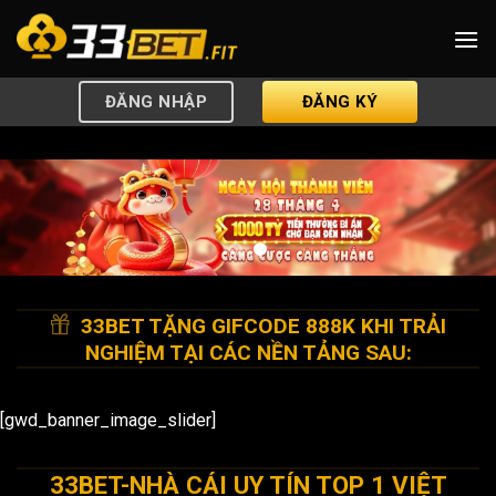
Bỏ
qua
nội
dung
ĐĂNG NHẬP
ĐĂNG KÝ
33BET TẶNG GIFCODE 888K KHI TRẢI
NGHIỆM TẠI CÁC NỀN TẢNG SAU:
[gwd_banner_image_slider]
33BET-NHÀ CÁI UY TÍN TOP 1 VIỆT