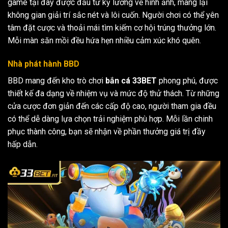
game tại đây được đầu tư kỹ lưỡng về hình ảnh, mang lại
không gian giải trí sắc nét và lôi cuốn. Người chơi có thể yên
tâm đặt cược và thoải mái tìm kiếm cơ hội trúng thưởng lớn.
Mỗi màn săn mồi đều hứa hẹn nhiều cảm xúc khó quên.
Nhà phát hành BBD
BBD mang đến kho trò chơi
bắn cá 33BET
phong phú, được
thiết kế đa dạng về nhiệm vụ và mức độ thử thách. Từ những
cửa cược đơn giản đến các cấp độ cao, người tham gia đều
có thể dễ dàng lựa chọn trải nghiệm phù hợp. Mỗi lần chinh
phục thành công, bạn sẽ nhận về phần thưởng giá trị đầy
hấp dẫn.