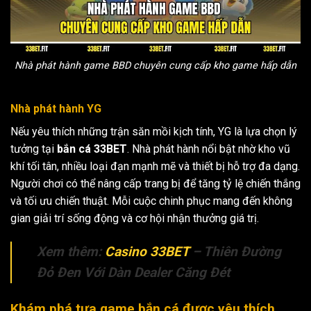
Nhà phát hành game BBD chuyên cung cấp kho game hấp dẫn
Nhà phát hành YG
Nếu yêu thích những trận săn mồi kịch tính, YG là lựa chọn lý
tưởng tại
bắn cá 33BET
. Nhà phát hành nổi bật nhờ kho vũ
khí tối tân, nhiều loại đạn mạnh mẽ và thiết bị hỗ trợ đa dạng.
Người chơi có thể nâng cấp trang bị để tăng tỷ lệ chiến thắng
và tối ưu chiến thuật. Mỗi cuộc chinh phục mang đến không
gian giải trí sống động và cơ hội nhận thưởng giá trị.
Xem thêm:
Casino 33BET
– Thiên Đường
Đỏ Đen Với Dàn Dealer Căng Đét
Khám phá tựa game bắn cá được yêu thích