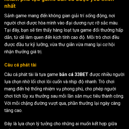
nhất
Sảnh game mang đến không gian giải trí sống động, nơi
người chơi được hòa mình vào đại dương rực rỡ sắc màu.
Tại đây, bạn sẽ tìm thấy hàng loạt tựa game đổi thưởng hấp
dẫn, từ dễ làm quen đến kịch tính cao độ. Mỗi trò chơi đều
được đầu tư kỹ lưỡng, vừa thư giãn vừa mang lại cơ hội
nhận thưởng giá trị.
Câu cá phát tài
Câu cá phát tài là tựa game
bắn cá 33BET
được nhiều người
lựa chọn nhờ lối chơi lôi cuốn và nhịp độ nhanh. Trò chơi
mang đến hệ thống nhiệm vụ phong phú, cho phép người
chơi tích lũy xu thưởng sau mỗi lần săn mục tiêu thành công.
Với mỗi chặng đường vượt qua, phần thưởng lại ngày càng
tăng cao.
Đây là lựa chọn lý tưởng cho những ai muốn kết hợp giữa