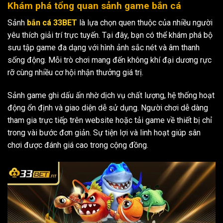
Khám phá tổng quan sảnh game bắn cá
Sảnh
bắn cá 33BET
là lựa chọn quen thuộc của nhiều người
yêu thích giải trí trực tuyến. Tại đây, bạn có thể khám phá bộ
sưu tập game đa dạng với hình ảnh sắc nét và âm thanh
sống động. Mỗi trò chơi mang đến không khí đại dương rực
rỡ cùng nhiều cơ hội nhận thưởng giá trị.
Sảnh game ghi dấu ấn nhờ dịch vụ chất lượng, hệ thống hoạt
động ổn định và giao diện dễ sử dụng. Người chơi dễ dàng
tham gia trực tiếp trên website hoặc tải game về thiết bị chỉ
trong vài bước đơn giản. Sự tiện lợi và linh hoạt giúp sân
chơi được đánh giá cao trong cộng đồng.