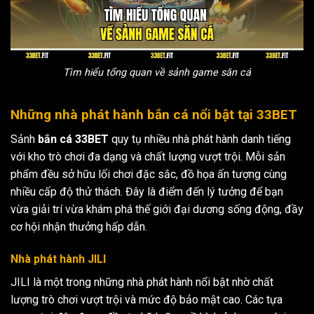
Tìm hiểu tổng quan về sảnh game săn cá
Những nhà phát hành bắn cá nổi bật tại 33BET
Sảnh
bắn cá 33BET
quy tụ nhiều nhà phát hành danh tiếng
với kho trò chơi đa dạng và chất lượng vượt trội. Mỗi sản
phẩm đều sở hữu lối chơi đặc sắc, đồ họa ấn tượng cùng
nhiều cấp độ thử thách. Đây là điểm đến lý tưởng để bạn
vừa giải trí vừa khám phá thế giới đại dương sống động, đầy
cơ hội nhận thưởng hấp dẫn.
Nhà phát hành JILI
JILI là một trong những nhà phát hành nổi bật nhờ chất
lượng trò chơi vượt trội và mức độ bảo mật cao. Các tựa